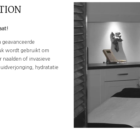
TION
aat!
n geavanceerde
uk wordt gebruikt om
r naalden of invasieve
uidverjonging, hydratatie