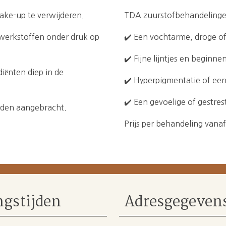
make-up te verwijderen.
TDA zuurstofbehandelingen
 werkstoffen onder druk op
✔️ Een vochtarme, droge o
✔️ Fijne lijntjes en beginn
iënten diep in de
✔️ Hyperpigmentatie of een
✔️ Een gevoelige of gestres
rden aangebracht.
Prijs per behandeling vana
gstijden
Adresgegeven