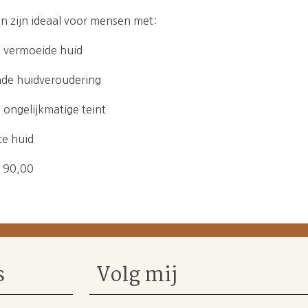
 zijn ideaal voor mensen met:
f vermoeide huid
ende huidveroudering
 ongelijkmatige teint
te huid
f 90,00
s
Volg mij