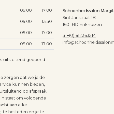
09:00
17:00
Schoonheidssalon Margit
Sint Janstraat 1B
09:00
13:30
1601 HD Enkhuizen
09:00
17:00
31+(0) 612363514
info@schoonheidssalonma
09:00
17:00
is uitsluitend geopend
e zorgen dat we je de
service kunnen bieden,
itsluitend op afspraak.
s in staat om voldoende
dacht aan elke
 te besteden en je te